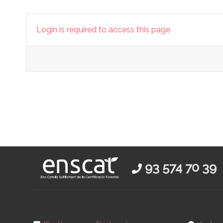
Login is required to access this page
93 574 70 39