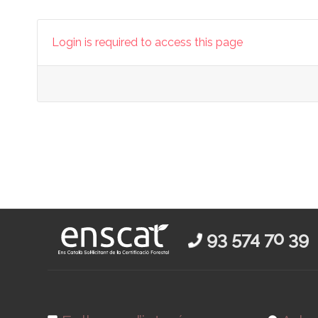
Login is required to access this page
93 574 70 39