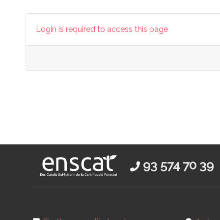
Login is required to access this page
93 574 70 39