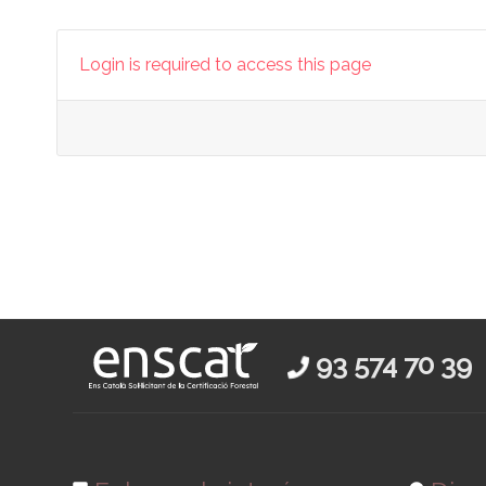
Login is required to access this page
93 574 70 39