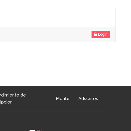
Login
edimiento de
Monte
Adscritos
ipción