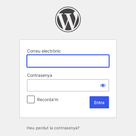
Entra
Correu electrònic
Contrasenya
Recorda'm
Heu perdut la contrasenya?