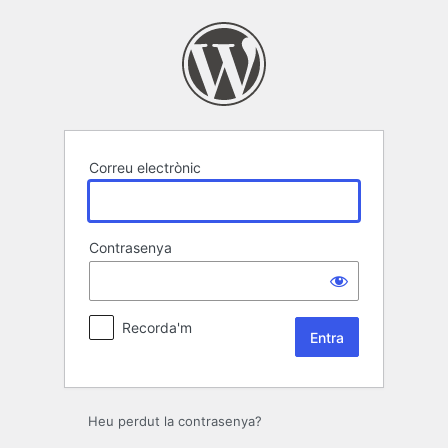
Entra
Correu electrònic
Contrasenya
Recorda'm
Heu perdut la contrasenya?